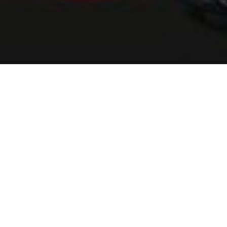
ÜBER UNS
Warum
mitmach
en?
Unsere Mission ist es,